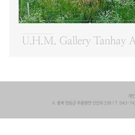
개
A. 충북 영동군 추풍령면 신안로 338 | T. 043-742-2800