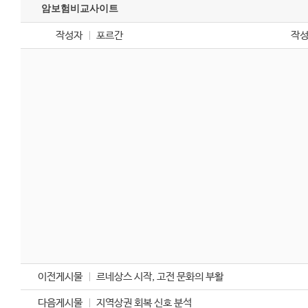
암보험비교사이트
작성자
포르간
작
암
보
험
비
교
사
이
트
이전게시물
르네상스 시작, 고전 문화의 부활
다음게시물
지역상권 회복 신호 분석