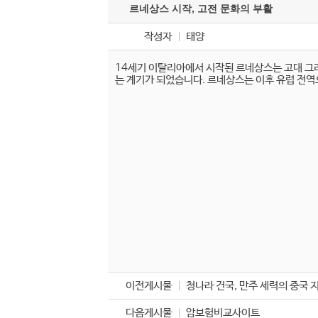
르네상스 시작, 고전 문화의 부활
작성자
태양
14세기 이탈리아에서 시작된 르네상스는 고대 그
는 계기가 되었습니다. 르네상스는 이후 유럽 전역
가
상
축
구
-
가
상
축
구
테
더
카
지
노
-
테
더
이전게시물
청나라 건국, 만주 세력의 중국 
카
지
다음게시물
암보험비교사이트