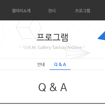
갤러리소개
전시
프로그램
갤러리소개
현재전시
안내
아
관람안내
단해기념관 전시
Q & A
카
프로그램
대관안내
지난전시
단
오시는길
예정전시
찬
U.H.M. Gallery Tanhay Archive
감
단
안내
Q & A
Q & A