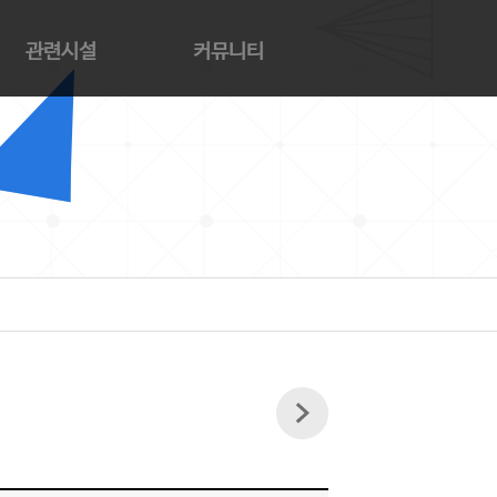
관련시설
커뮤니티
트샵
공지사항
페
참여마당
해교회
자료실
양의 집
사의 집
해동산